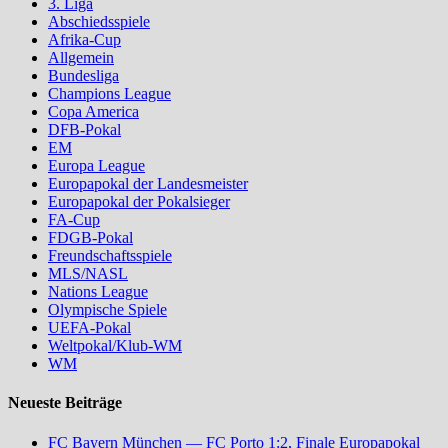
3. Liga
Abschiedsspiele
Afrika-Cup
Allgemein
Bundesliga
Champions League
Copa America
DFB-Pokal
EM
Europa League
Europapokal der Landesmeister
Europapokal der Pokalsieger
FA-Cup
FDGB-Pokal
Freundschaftsspiele
MLS/NASL
Nations League
Olympische Spiele
UEFA-Pokal
Weltpokal/Klub-WM
WM
Neueste Beiträge
FC Bayern München — FC Porto 1:2, Finale Europapokal