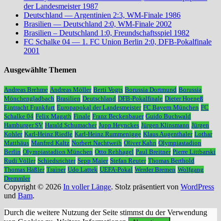
der Landesmeister 1987
Deutschland — Argentinien 2:3, WM-Finale 1986
Brasilien — Deutschland 2:0, WM-Finale 2002
Brasilien – Deutschland 1:0, Freundschaftsspiel 1982
FC Schalke 04 — 1. FC Union Berlin 2:0, DFB-Pokalfinale
2001
Ausgewählte Themen
Andreas Brehme
Andreas Möller
Berti Vogts
Borussia Dortmund
Borussia
Mönchengladbach
Brasilien
Deutschland
DFB-Pokalfinale
Dieter Hoeneß
Eintracht Frankfurt
Europapokal der Landesmeister
FC Bayern München
FC
Schalke 04
Felix Magath
Finale
Franz Beckenbauer
Guido Buchwald
Hamburger SV
Harald Schumacher
Jupp Heynckes
Jürgen Klinsmann
Jürgen
Kohler
Karl-Heinz Riedle
Karl-Heinz Rummenigge
Klaus Augenthaler
Lothar
Matthäus
Manfred Kaltz
Norbert Nachtweih
Oliver Kahn
Olympiastadion
Berlin
Olympiastadion München
Otto Rehhagel
Paul Breitner
Pierre Littbarski
Rudi Völler
Schiedsrichter
Sepp Maier
Stefan Reuter
Thomas Berthold
Thomas Häßler
Trainer
Udo Lattek
UEFA-Pokal
Werder Bremen
Wolfgang
Dremmler
Copyright © 2026
In voller Länge
. Stolz präsentiert von
WordPress
und
Bam
.
Durch die weitere Nutzung der Seite stimmst du der Verwendung