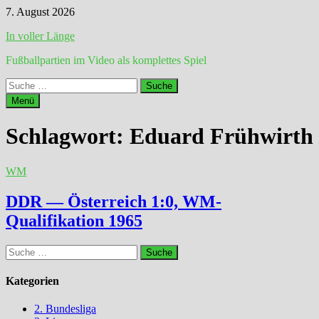
Zum
7. August 2026
Inhalt
In voller Länge
springen
Fußballpartien im Video als komplettes Spiel
Suche
nach:
Menü
Schlagwort:
Eduard Frühwirth
WM
DDR — Österreich 1:0, WM-
Qualifikation 1965
Suche
nach:
Kategorien
2. Bundesliga