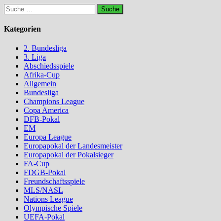
Suche
nach:
Kategorien
2. Bundesliga
3. Liga
Abschiedsspiele
Afrika-Cup
Allgemein
Bundesliga
Champions League
Copa America
DFB-Pokal
EM
Europa League
Europapokal der Landesmeister
Europapokal der Pokalsieger
FA-Cup
FDGB-Pokal
Freundschaftsspiele
MLS/NASL
Nations League
Olympische Spiele
UEFA-Pokal