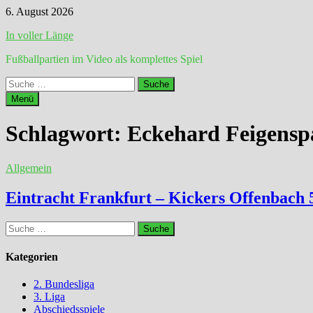
Zum
6. August 2026
Inhalt
In voller Länge
springen
Fußballpartien im Video als komplettes Spiel
Suche
nach:
Menü
Schlagwort:
Eckehard Feigensp
Allgemein
Eintracht Frankfurt – Kickers Offenbach 5
Suche
nach:
Kategorien
2. Bundesliga
3. Liga
Abschiedsspiele