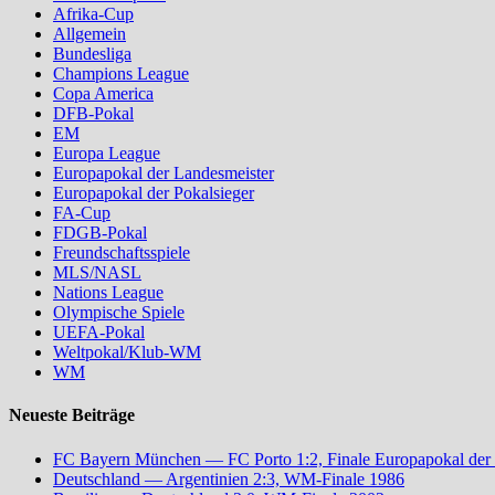
Afrika-Cup
Allgemein
Bundesliga
Champions League
Copa America
DFB-Pokal
EM
Europa League
Europapokal der Landesmeister
Europapokal der Pokalsieger
FA-Cup
FDGB-Pokal
Freundschaftsspiele
MLS/NASL
Nations League
Olympische Spiele
UEFA-Pokal
Weltpokal/Klub-WM
WM
Neueste Beiträge
FC Bayern München — FC Porto 1:2, Finale Europapokal der
Deutschland — Argentinien 2:3, WM-Finale 1986