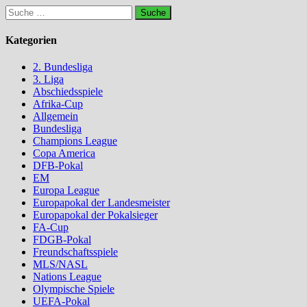
Suche
nach:
Kategorien
2. Bundesliga
3. Liga
Abschiedsspiele
Afrika-Cup
Allgemein
Bundesliga
Champions League
Copa America
DFB-Pokal
EM
Europa League
Europapokal der Landesmeister
Europapokal der Pokalsieger
FA-Cup
FDGB-Pokal
Freundschaftsspiele
MLS/NASL
Nations League
Olympische Spiele
UEFA-Pokal