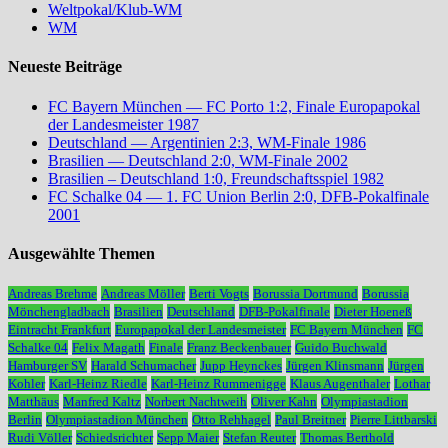
Weltpokal/Klub-WM
WM
Neueste Beiträge
FC Bayern München — FC Porto 1:2, Finale Europapokal
der Landesmeister 1987
Deutschland — Argentinien 2:3, WM-Finale 1986
Brasilien — Deutschland 2:0, WM-Finale 2002
Brasilien – Deutschland 1:0, Freundschaftsspiel 1982
FC Schalke 04 — 1. FC Union Berlin 2:0, DFB-Pokalfinale
2001
Ausgewählte Themen
Andreas Brehme
Andreas Möller
Berti Vogts
Borussia Dortmund
Borussia
Mönchengladbach
Brasilien
Deutschland
DFB-Pokalfinale
Dieter Hoeneß
Eintracht Frankfurt
Europapokal der Landesmeister
FC Bayern München
FC
Schalke 04
Felix Magath
Finale
Franz Beckenbauer
Guido Buchwald
Hamburger SV
Harald Schumacher
Jupp Heynckes
Jürgen Klinsmann
Jürgen
Kohler
Karl-Heinz Riedle
Karl-Heinz Rummenigge
Klaus Augenthaler
Lothar
Matthäus
Manfred Kaltz
Norbert Nachtweih
Oliver Kahn
Olympiastadion
Berlin
Olympiastadion München
Otto Rehhagel
Paul Breitner
Pierre Littbarski
Rudi Völler
Schiedsrichter
Sepp Maier
Stefan Reuter
Thomas Berthold