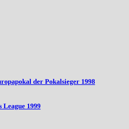
uropapokal der Pokalsieger 1998
s League 1999