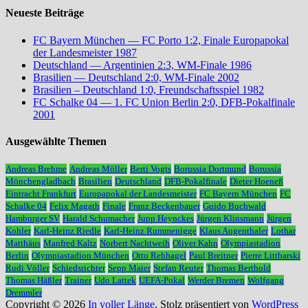
Neueste Beiträge
FC Bayern München — FC Porto 1:2, Finale Europapokal
der Landesmeister 1987
Deutschland — Argentinien 2:3, WM-Finale 1986
Brasilien — Deutschland 2:0, WM-Finale 2002
Brasilien – Deutschland 1:0, Freundschaftsspiel 1982
FC Schalke 04 — 1. FC Union Berlin 2:0, DFB-Pokalfinale
2001
Ausgewählte Themen
Andreas Brehme
Andreas Möller
Berti Vogts
Borussia Dortmund
Borussia
Mönchengladbach
Brasilien
Deutschland
DFB-Pokalfinale
Dieter Hoeneß
Eintracht Frankfurt
Europapokal der Landesmeister
FC Bayern München
FC
Schalke 04
Felix Magath
Finale
Franz Beckenbauer
Guido Buchwald
Hamburger SV
Harald Schumacher
Jupp Heynckes
Jürgen Klinsmann
Jürgen
Kohler
Karl-Heinz Riedle
Karl-Heinz Rummenigge
Klaus Augenthaler
Lothar
Matthäus
Manfred Kaltz
Norbert Nachtweih
Oliver Kahn
Olympiastadion
Berlin
Olympiastadion München
Otto Rehhagel
Paul Breitner
Pierre Littbarski
Rudi Völler
Schiedsrichter
Sepp Maier
Stefan Reuter
Thomas Berthold
Thomas Häßler
Trainer
Udo Lattek
UEFA-Pokal
Werder Bremen
Wolfgang
Dremmler
Copyright © 2026
In voller Länge
. Stolz präsentiert von
WordPress