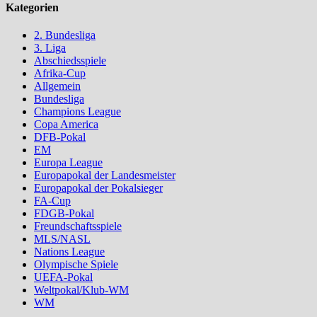
Kategorien
2. Bundesliga
3. Liga
Abschiedsspiele
Afrika-Cup
Allgemein
Bundesliga
Champions League
Copa America
DFB-Pokal
EM
Europa League
Europapokal der Landesmeister
Europapokal der Pokalsieger
FA-Cup
FDGB-Pokal
Freundschaftsspiele
MLS/NASL
Nations League
Olympische Spiele
UEFA-Pokal
Weltpokal/Klub-WM
WM