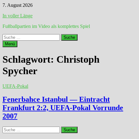
Zum
7. August 2026
Inhalt
In voller Länge
springen
Fußballpartien im Video als komplettes Spiel
Suche
nach:
Menü
Schlagwort:
Christoph
Spycher
UEFA-Pokal
Fenerbahce Istanbul — Eintracht
Frankfurt 2:2, UEFA-Pokal Vorrunde
2007
Suche
nach: