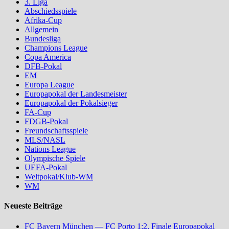
3. Liga
Abschiedsspiele
Afrika-Cup
Allgemein
Bundesliga
Champions League
Copa America
DFB-Pokal
EM
Europa League
Europapokal der Landesmeister
Europapokal der Pokalsieger
FA-Cup
FDGB-Pokal
Freundschaftsspiele
MLS/NASL
Nations League
Olympische Spiele
UEFA-Pokal
Weltpokal/Klub-WM
WM
Neueste Beiträge
FC Bayern München — FC Porto 1:2, Finale Europapokal