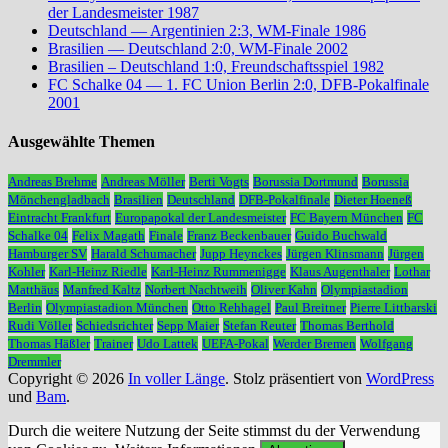
der Landesmeister 1987
Deutschland — Argentinien 2:3, WM-Finale 1986
Brasilien — Deutschland 2:0, WM-Finale 2002
Brasilien – Deutschland 1:0, Freundschaftsspiel 1982
FC Schalke 04 — 1. FC Union Berlin 2:0, DFB-Pokalfinale
2001
Ausgewählte Themen
Andreas Brehme
Andreas Möller
Berti Vogts
Borussia Dortmund
Borussia
Mönchengladbach
Brasilien
Deutschland
DFB-Pokalfinale
Dieter Hoeneß
Eintracht Frankfurt
Europapokal der Landesmeister
FC Bayern München
FC
Schalke 04
Felix Magath
Finale
Franz Beckenbauer
Guido Buchwald
Hamburger SV
Harald Schumacher
Jupp Heynckes
Jürgen Klinsmann
Jürgen
Kohler
Karl-Heinz Riedle
Karl-Heinz Rummenigge
Klaus Augenthaler
Lothar
Matthäus
Manfred Kaltz
Norbert Nachtweih
Oliver Kahn
Olympiastadion
Berlin
Olympiastadion München
Otto Rehhagel
Paul Breitner
Pierre Littbarski
Rudi Völler
Schiedsrichter
Sepp Maier
Stefan Reuter
Thomas Berthold
Thomas Häßler
Trainer
Udo Lattek
UEFA-Pokal
Werder Bremen
Wolfgang
Dremmler
Copyright © 2026
In voller Länge
. Stolz präsentiert von
WordPress
und
Bam
.
Durch die weitere Nutzung der Seite stimmst du der Verwendung