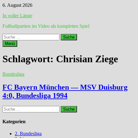
Zum
6. August 2026
Inhalt
In voller Länge
springen
Fußballpartien im Video als komplettes Spiel
Suche
nach:
Menü
Schlagwort:
Chrisian Ziege
Bundesliga
FC Bayern München — MSV Duisburg
4:0, Bundesliga 1994
Suche
nach:
Kategorien
2. Bundesliga