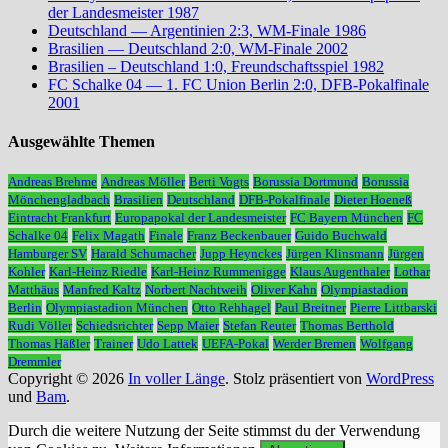
der Landesmeister 1987
Deutschland — Argentinien 2:3, WM-Finale 1986
Brasilien — Deutschland 2:0, WM-Finale 2002
Brasilien – Deutschland 1:0, Freundschaftsspiel 1982
FC Schalke 04 — 1. FC Union Berlin 2:0, DFB-Pokalfinale
2001
Ausgewählte Themen
Andreas Brehme
Andreas Möller
Berti Vogts
Borussia Dortmund
Borussia
Mönchengladbach
Brasilien
Deutschland
DFB-Pokalfinale
Dieter Hoeneß
Eintracht Frankfurt
Europapokal der Landesmeister
FC Bayern München
FC
Schalke 04
Felix Magath
Finale
Franz Beckenbauer
Guido Buchwald
Hamburger SV
Harald Schumacher
Jupp Heynckes
Jürgen Klinsmann
Jürgen
Kohler
Karl-Heinz Riedle
Karl-Heinz Rummenigge
Klaus Augenthaler
Lothar
Matthäus
Manfred Kaltz
Norbert Nachtweih
Oliver Kahn
Olympiastadion
Berlin
Olympiastadion München
Otto Rehhagel
Paul Breitner
Pierre Littbarski
Rudi Völler
Schiedsrichter
Sepp Maier
Stefan Reuter
Thomas Berthold
Thomas Häßler
Trainer
Udo Lattek
UEFA-Pokal
Werder Bremen
Wolfgang
Dremmler
Copyright © 2026
In voller Länge
. Stolz präsentiert von
WordPress
und
Bam
.
Durch die weitere Nutzung der Seite stimmst du der Verwendung