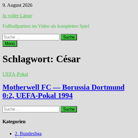
Zum
9. August 2026
Inhalt
In voller Länge
springen
Fußballpartien im Video als komplettes Spiel
Suche
nach:
Menü
Schlagwort:
César
UEFA-Pokal
Motherwell FC — Borussia Dortmund
0:2, UEFA-Pokal 1994
Suche
nach:
Kategorien
2. Bundesliga