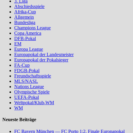
3. Liga
Abschiedsspiele
Afrika-Cup
Allgemein
Bundesliga
Champions League
Copa America
DFB-Pokal
EM
Europa League
Europapokal der Landesmeister
Europapokal der Pokalsieger
FA-Cup
FDGB-Pokal
Freundschaftsspiele
MLS/NASL
Nations League
Olympische Spiele
UEFA-Pokal
Weltpokal/Klub-WM
WM
Neueste Beiträge
FC Bayern München — FC Porto 1:2, Finale Europapokal