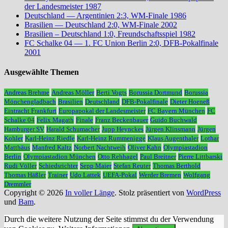
der Landesmeister 1987
Deutschland — Argentinien 2:3, WM-Finale 1986
Brasilien — Deutschland 2:0, WM-Finale 2002
Brasilien – Deutschland 1:0, Freundschaftsspiel 1982
FC Schalke 04 — 1. FC Union Berlin 2:0, DFB-Pokalfinale
2001
Ausgewählte Themen
Andreas Brehme
Andreas Möller
Berti Vogts
Borussia Dortmund
Borussia
Mönchengladbach
Brasilien
Deutschland
DFB-Pokalfinale
Dieter Hoeneß
Eintracht Frankfurt
Europapokal der Landesmeister
FC Bayern München
FC
Schalke 04
Felix Magath
Finale
Franz Beckenbauer
Guido Buchwald
Hamburger SV
Harald Schumacher
Jupp Heynckes
Jürgen Klinsmann
Jürgen
Kohler
Karl-Heinz Riedle
Karl-Heinz Rummenigge
Klaus Augenthaler
Lothar
Matthäus
Manfred Kaltz
Norbert Nachtweih
Oliver Kahn
Olympiastadion
Berlin
Olympiastadion München
Otto Rehhagel
Paul Breitner
Pierre Littbarski
Rudi Völler
Schiedsrichter
Sepp Maier
Stefan Reuter
Thomas Berthold
Thomas Häßler
Trainer
Udo Lattek
UEFA-Pokal
Werder Bremen
Wolfgang
Dremmler
Copyright © 2026
In voller Länge
. Stolz präsentiert von
WordPress
und
Bam
.
Durch die weitere Nutzung der Seite stimmst du der Verwendung