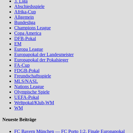
3. Liga
Abschiedsspiele
Afrika-Cup
Allgemein
Bundesliga
Champions League
Copa America
DFB-Pokal
EM
Europa League
Europapokal der Landesmeister
Europapokal der Pokalsieger
FA-Cup
FDGB-Pokal
Freundschaftsspiele
MLS/NASL
Nations League
Olympische Spiele
UEFA-Pokal
Weltpokal/Klub-WM
WM
Neueste Beiträge
FC Bayern München — FC Porto 1:2, Finale Europapokal