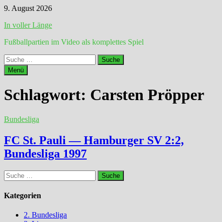
Zum
9. August 2026
Inhalt
In voller Länge
springen
Fußballpartien im Video als komplettes Spiel
Suche
nach:
Menü
Schlagwort:
Carsten Pröpper
Bundesliga
FC St. Pauli — Hamburger SV 2:2,
Bundesliga 1997
Suche
nach:
Kategorien
2. Bundesliga