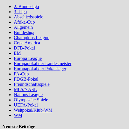
2. Bundesliga
3. Liga
Abschiedsspiele
Afrika-Cup
Allgemein
Bundesliga
Champions League
Copa America
DFB-Pokal
EM
Europa League
Europapokal der Landesmeister
Europapokal der Pokalsieger
FA-Cup
FDGB-Pokal
Freundschaftsspiele
MLS/NASL
Nations League
Olympische Spiele
UEFA-Pokal
Weltpokal/Klub-WM
WM
Neueste Beiträge