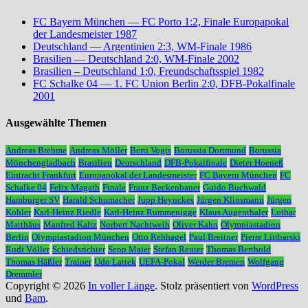
FC Bayern München — FC Porto 1:2, Finale Europapokal
der Landesmeister 1987
Deutschland — Argentinien 2:3, WM-Finale 1986
Brasilien — Deutschland 2:0, WM-Finale 2002
Brasilien – Deutschland 1:0, Freundschaftsspiel 1982
FC Schalke 04 — 1. FC Union Berlin 2:0, DFB-Pokalfinale
2001
Ausgewählte Themen
Andreas Brehme
Andreas Möller
Berti Vogts
Borussia Dortmund
Borussia
Mönchengladbach
Brasilien
Deutschland
DFB-Pokalfinale
Dieter Hoeneß
Eintracht Frankfurt
Europapokal der Landesmeister
FC Bayern München
FC
Schalke 04
Felix Magath
Finale
Franz Beckenbauer
Guido Buchwald
Hamburger SV
Harald Schumacher
Jupp Heynckes
Jürgen Klinsmann
Jürgen
Kohler
Karl-Heinz Riedle
Karl-Heinz Rummenigge
Klaus Augenthaler
Lothar
Matthäus
Manfred Kaltz
Norbert Nachtweih
Oliver Kahn
Olympiastadion
Berlin
Olympiastadion München
Otto Rehhagel
Paul Breitner
Pierre Littbarski
Rudi Völler
Schiedsrichter
Sepp Maier
Stefan Reuter
Thomas Berthold
Thomas Häßler
Trainer
Udo Lattek
UEFA-Pokal
Werder Bremen
Wolfgang
Dremmler
Copyright © 2026
In voller Länge
. Stolz präsentiert von
WordPress
und
Bam
.