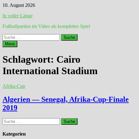
Zum
10. August 2026
Inhalt
In voller Länge
springen
Fußballpartien im Video als komplettes Spiel
Suche
nach:
Menü
Schlagwort:
Cairo
International Stadium
Afrika-Cup
Algerien — Senegal, Afrika-Cup-Finale
2019
Suche
nach:
Kategorien