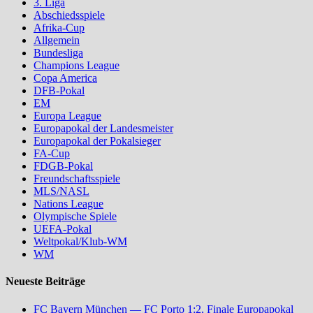
3. Liga
Abschiedsspiele
Afrika-Cup
Allgemein
Bundesliga
Champions League
Copa America
DFB-Pokal
EM
Europa League
Europapokal der Landesmeister
Europapokal der Pokalsieger
FA-Cup
FDGB-Pokal
Freundschaftsspiele
MLS/NASL
Nations League
Olympische Spiele
UEFA-Pokal
Weltpokal/Klub-WM
WM
Neueste Beiträge
FC Bayern München — FC Porto 1:2, Finale Europapokal