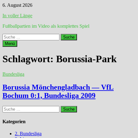
Zum
6. August 2026
Inhalt
In voller Länge
springen
Fußballpartien im Video als komplettes Spiel
Suche
nach:
Menü
Schlagwort:
Borussia-Park
Bundesliga
Borussia Mönchengladbach — VfL
Bochum 0:1, Bundesliga 2009
Suche
nach:
Kategorien
2. Bundesliga