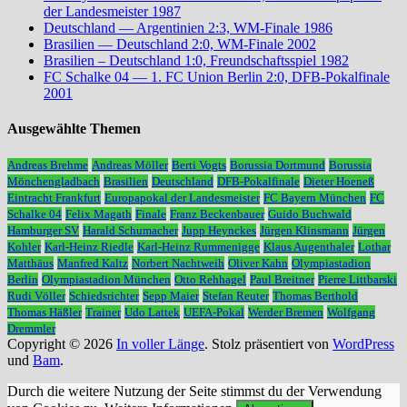
der Landesmeister 1987
Deutschland — Argentinien 2:3, WM-Finale 1986
Brasilien — Deutschland 2:0, WM-Finale 2002
Brasilien – Deutschland 1:0, Freundschaftsspiel 1982
FC Schalke 04 — 1. FC Union Berlin 2:0, DFB-Pokalfinale
2001
Ausgewählte Themen
Andreas Brehme
Andreas Möller
Berti Vogts
Borussia Dortmund
Borussia
Mönchengladbach
Brasilien
Deutschland
DFB-Pokalfinale
Dieter Hoeneß
Eintracht Frankfurt
Europapokal der Landesmeister
FC Bayern München
FC
Schalke 04
Felix Magath
Finale
Franz Beckenbauer
Guido Buchwald
Hamburger SV
Harald Schumacher
Jupp Heynckes
Jürgen Klinsmann
Jürgen
Kohler
Karl-Heinz Riedle
Karl-Heinz Rummenigge
Klaus Augenthaler
Lothar
Matthäus
Manfred Kaltz
Norbert Nachtweih
Oliver Kahn
Olympiastadion
Berlin
Olympiastadion München
Otto Rehhagel
Paul Breitner
Pierre Littbarski
Rudi Völler
Schiedsrichter
Sepp Maier
Stefan Reuter
Thomas Berthold
Thomas Häßler
Trainer
Udo Lattek
UEFA-Pokal
Werder Bremen
Wolfgang
Dremmler
Copyright © 2026
In voller Länge
. Stolz präsentiert von
WordPress
und
Bam
.
Durch die weitere Nutzung der Seite stimmst du der Verwendung