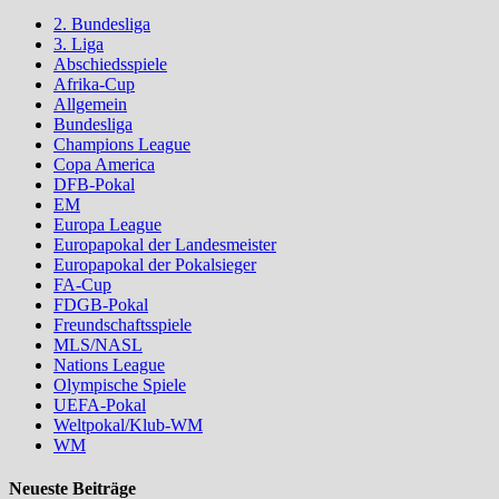
2. Bundesliga
3. Liga
Abschiedsspiele
Afrika-Cup
Allgemein
Bundesliga
Champions League
Copa America
DFB-Pokal
EM
Europa League
Europapokal der Landesmeister
Europapokal der Pokalsieger
FA-Cup
FDGB-Pokal
Freundschaftsspiele
MLS/NASL
Nations League
Olympische Spiele
UEFA-Pokal
Weltpokal/Klub-WM
WM
Neueste Beiträge