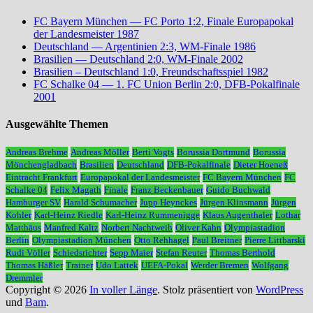
FC Bayern München — FC Porto 1:2, Finale Europapokal
der Landesmeister 1987
Deutschland — Argentinien 2:3, WM-Finale 1986
Brasilien — Deutschland 2:0, WM-Finale 2002
Brasilien – Deutschland 1:0, Freundschaftsspiel 1982
FC Schalke 04 — 1. FC Union Berlin 2:0, DFB-Pokalfinale
2001
Ausgewählte Themen
Andreas Brehme
Andreas Möller
Berti Vogts
Borussia Dortmund
Borussia
Mönchengladbach
Brasilien
Deutschland
DFB-Pokalfinale
Dieter Hoeneß
Eintracht Frankfurt
Europapokal der Landesmeister
FC Bayern München
FC
Schalke 04
Felix Magath
Finale
Franz Beckenbauer
Guido Buchwald
Hamburger SV
Harald Schumacher
Jupp Heynckes
Jürgen Klinsmann
Jürgen
Kohler
Karl-Heinz Riedle
Karl-Heinz Rummenigge
Klaus Augenthaler
Lothar
Matthäus
Manfred Kaltz
Norbert Nachtweih
Oliver Kahn
Olympiastadion
Berlin
Olympiastadion München
Otto Rehhagel
Paul Breitner
Pierre Littbarski
Rudi Völler
Schiedsrichter
Sepp Maier
Stefan Reuter
Thomas Berthold
Thomas Häßler
Trainer
Udo Lattek
UEFA-Pokal
Werder Bremen
Wolfgang
Dremmler
Copyright © 2026
In voller Länge
. Stolz präsentiert von
WordPress
und
Bam
.