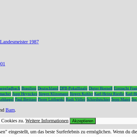
 Landesmeister 1987
001
hengladbach
Brasilien
Deutschland
DFB-Pokalfinale
Dieter Hoeneß
Eintracht Fran
macher
Jupp Heynckes
Jürgen Klinsmann
Jürgen Kohler
Karl-Heinz Riedle
Karl-
Rehhagel
Paul Breitner
Pierre Littbarski
Rudi Völler
Schiedsrichter
Sepp Maier
Ste
nd
Bam
.
n Cookies zu.
Weitere Informationen
Akzeptieren
sen" eingestellt, um das beste Surferlebnis zu ermöglichen. Wenn du 