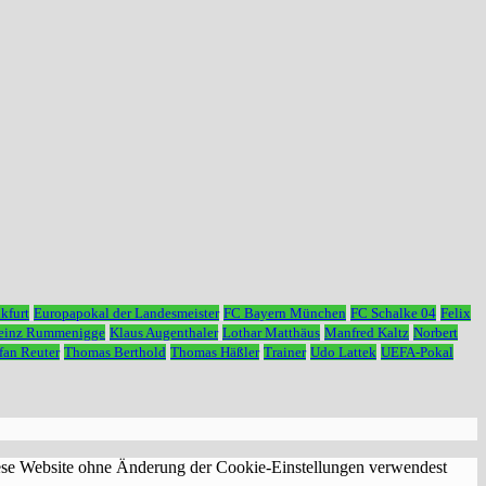
kfurt
Europapokal der Landesmeister
FC Bayern München
FC Schalke 04
Felix
Heinz Rummenigge
Klaus Augenthaler
Lothar Matthäus
Manfred Kaltz
Norbert
fan Reuter
Thomas Berthold
Thomas Häßler
Trainer
Udo Lattek
UEFA-Pokal
diese Website ohne Änderung der Cookie-Einstellungen verwendest