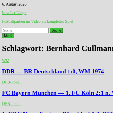
Zum
6. August 2026
Inhalt
In voller Länge
springen
Fußballpartien im Video als komplettes Spiel
Suche
nach:
Menü
Schlagwort:
Bernhard Cullman
WM
DDR — BR Deutschland 1:0, WM 1974
DFB-Pokal
FC Bayern München — 1. FC Köln 2:1 n. V
DFB-Pokal