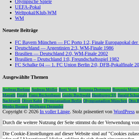
Olympische Spiele
UEFA-Pokal
Weltpokal/Klub-WM
WM
Neueste Beiträge
FC Bayern München — FC Porto 1:2, Finale Europapokal der
Deutschland — Argentinien 2:3, WM-Finale 1986
Brasilien — Deutschland 2:0, WM-Finale 2002
Brasilien – Deutschland 1:0, Freundschaftsspiel 1982
FC Schalke 04 — 1. FC Union Berlin 2:0, DFB-Pokalfinale 2
Ausgewählte Themen
Andreas Brehme
Andreas Möller
Berti Vogts
Borussia Dortmund
Borussia Mönc
Magath
Finale
Franz Beckenbauer
Guido Buchwald
Hamburger SV
Harald Schu
Nachtweih
Oliver Kahn
Olympiastadion Berlin
Olympiastadion München
Otto 
Werder Bremen
Wolfgang Dremmler
Copyright © 2026
In voller Länge
. Stolz präsentiert von
WordPress
u
Durch die weitere Nutzung der Seite stimmst du der Verwendung vo
Die Cookie-Einstellungen auf dieser Website sind auf "Cookies zulas