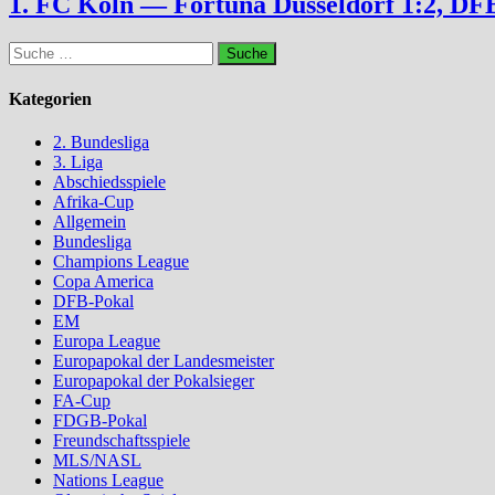
1. FC Köln — Fortuna Düsseldorf 1:2, DFB
Suche
nach:
Kategorien
2. Bundesliga
3. Liga
Abschiedsspiele
Afrika-Cup
Allgemein
Bundesliga
Champions League
Copa America
DFB-Pokal
EM
Europa League
Europapokal der Landesmeister
Europapokal der Pokalsieger
FA-Cup
FDGB-Pokal
Freundschaftsspiele
MLS/NASL
Nations League