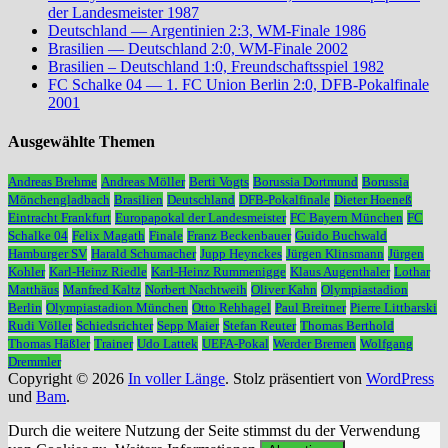
der Landesmeister 1987
Deutschland — Argentinien 2:3, WM-Finale 1986
Brasilien — Deutschland 2:0, WM-Finale 2002
Brasilien – Deutschland 1:0, Freundschaftsspiel 1982
FC Schalke 04 — 1. FC Union Berlin 2:0, DFB-Pokalfinale
2001
Ausgewählte Themen
Andreas Brehme
Andreas Möller
Berti Vogts
Borussia Dortmund
Borussia
Mönchengladbach
Brasilien
Deutschland
DFB-Pokalfinale
Dieter Hoeneß
Eintracht Frankfurt
Europapokal der Landesmeister
FC Bayern München
FC
Schalke 04
Felix Magath
Finale
Franz Beckenbauer
Guido Buchwald
Hamburger SV
Harald Schumacher
Jupp Heynckes
Jürgen Klinsmann
Jürgen
Kohler
Karl-Heinz Riedle
Karl-Heinz Rummenigge
Klaus Augenthaler
Lothar
Matthäus
Manfred Kaltz
Norbert Nachtweih
Oliver Kahn
Olympiastadion
Berlin
Olympiastadion München
Otto Rehhagel
Paul Breitner
Pierre Littbarski
Rudi Völler
Schiedsrichter
Sepp Maier
Stefan Reuter
Thomas Berthold
Thomas Häßler
Trainer
Udo Lattek
UEFA-Pokal
Werder Bremen
Wolfgang
Dremmler
Copyright © 2026
In voller Länge
. Stolz präsentiert von
WordPress
und
Bam
.
Durch die weitere Nutzung der Seite stimmst du der Verwendung