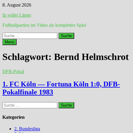
Zum
8. August 2026
Inhalt
In voller Länge
springen
Fußballpartien im Video als komplettes Spiel
Suche
nach:
Menü
Schlagwort:
Bernd Helmschrot
DFB-Pokal
1. FC Köln — Fortuna Köln 1:0, DFB-
Pokalfinale 1983
Suche
nach:
Kategorien
2. Bundesliga