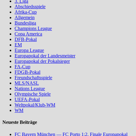
3. Liga
Abschiedsspiele
Afrika-Cup
Allgemein
Bundesliga
Champions League
Copa America
DFB-Pokal
EM
Europa League
Europapokal der Landesmeister
Europapokal der Pokalsieger
FA-Cup
FDGB-Pokal
Freundschaftsspiele
MLS/NASL
Nations League
Olympische Spiele
UEFA-Pokal
Weltpokal/Klub-WM
WM
Neueste Beiträge
FC Bayern München — FC Porto 1:2, Finale Europapokal