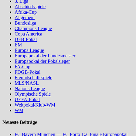
3. Liga
Abschiedsspiele
Afrika-Cup
Allgemein
Bundesliga
Champions League
Copa America
DFB-Pokal
EM
Europa League
Europapokal der Landesmeister
Europapokal der Pokalsieger
FA-Cup
FDGB-Pokal
Freundschaftsspiele
MLS/NASL
Nations League
Olympische Spiele
UEFA-Pokal
Weltpokal/Klub-WM
WM
Neueste Beiträge
FC Bayern München — FC Porto 1:2, Finale Europapokal