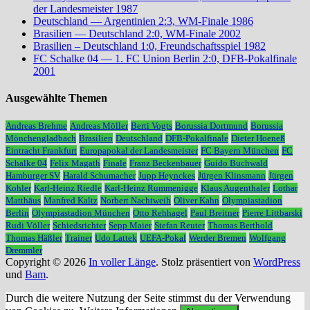
der Landesmeister 1987
Deutschland — Argentinien 2:3, WM-Finale 1986
Brasilien — Deutschland 2:0, WM-Finale 2002
Brasilien – Deutschland 1:0, Freundschaftsspiel 1982
FC Schalke 04 — 1. FC Union Berlin 2:0, DFB-Pokalfinale
2001
Ausgewählte Themen
Andreas Brehme
Andreas Möller
Berti Vogts
Borussia Dortmund
Borussia
Mönchengladbach
Brasilien
Deutschland
DFB-Pokalfinale
Dieter Hoeneß
Eintracht Frankfurt
Europapokal der Landesmeister
FC Bayern München
FC
Schalke 04
Felix Magath
Finale
Franz Beckenbauer
Guido Buchwald
Hamburger SV
Harald Schumacher
Jupp Heynckes
Jürgen Klinsmann
Jürgen
Kohler
Karl-Heinz Riedle
Karl-Heinz Rummenigge
Klaus Augenthaler
Lothar
Matthäus
Manfred Kaltz
Norbert Nachtweih
Oliver Kahn
Olympiastadion
Berlin
Olympiastadion München
Otto Rehhagel
Paul Breitner
Pierre Littbarski
Rudi Völler
Schiedsrichter
Sepp Maier
Stefan Reuter
Thomas Berthold
Thomas Häßler
Trainer
Udo Lattek
UEFA-Pokal
Werder Bremen
Wolfgang
Dremmler
Copyright © 2026
In voller Länge
. Stolz präsentiert von
WordPress
und
Bam
.
Durch die weitere Nutzung der Seite stimmst du der Verwendung