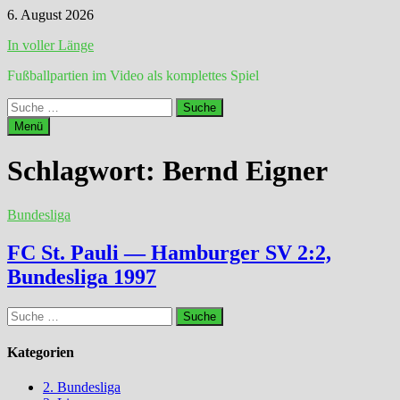
Zum
6. August 2026
Inhalt
In voller Länge
springen
Fußballpartien im Video als komplettes Spiel
Suche
nach:
Menü
Schlagwort:
Bernd Eigner
Bundesliga
FC St. Pauli — Hamburger SV 2:2,
Bundesliga 1997
Suche
nach:
Kategorien
2. Bundesliga