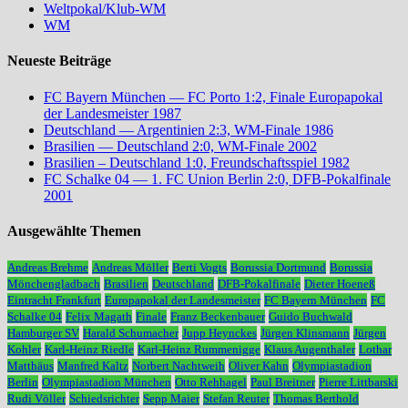
Weltpokal/Klub-WM
WM
Neueste Beiträge
FC Bayern München — FC Porto 1:2, Finale Europapokal
der Landesmeister 1987
Deutschland — Argentinien 2:3, WM-Finale 1986
Brasilien — Deutschland 2:0, WM-Finale 2002
Brasilien – Deutschland 1:0, Freundschaftsspiel 1982
FC Schalke 04 — 1. FC Union Berlin 2:0, DFB-Pokalfinale
2001
Ausgewählte Themen
Andreas Brehme
Andreas Möller
Berti Vogts
Borussia Dortmund
Borussia
Mönchengladbach
Brasilien
Deutschland
DFB-Pokalfinale
Dieter Hoeneß
Eintracht Frankfurt
Europapokal der Landesmeister
FC Bayern München
FC
Schalke 04
Felix Magath
Finale
Franz Beckenbauer
Guido Buchwald
Hamburger SV
Harald Schumacher
Jupp Heynckes
Jürgen Klinsmann
Jürgen
Kohler
Karl-Heinz Riedle
Karl-Heinz Rummenigge
Klaus Augenthaler
Lothar
Matthäus
Manfred Kaltz
Norbert Nachtweih
Oliver Kahn
Olympiastadion
Berlin
Olympiastadion München
Otto Rehhagel
Paul Breitner
Pierre Littbarski
Rudi Völler
Schiedsrichter
Sepp Maier
Stefan Reuter
Thomas Berthold