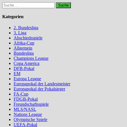
Suche
nach:
Kategorien
2. Bundesliga
3. Liga
Abschiedsspiele
Afrika-Cup
Allgemein
Bundesliga
Champions League
Copa America
DFB-Pokal
EM
Europa League
Europapokal der Landesmeister
Europapokal der Pokalsieger
FA-Cup
FDGB-Pokal
Freundschaftsspiele
MLS/NASL
Nations League
Olympische Spiele
UEFA-Pokal