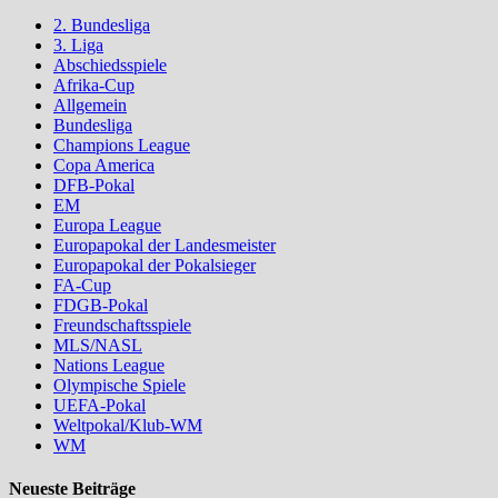
2. Bundesliga
3. Liga
Abschiedsspiele
Afrika-Cup
Allgemein
Bundesliga
Champions League
Copa America
DFB-Pokal
EM
Europa League
Europapokal der Landesmeister
Europapokal der Pokalsieger
FA-Cup
FDGB-Pokal
Freundschaftsspiele
MLS/NASL
Nations League
Olympische Spiele
UEFA-Pokal
Weltpokal/Klub-WM
WM
Neueste Beiträge