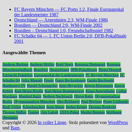
FC Bayern München — FC Porto 1:2, Finale Europapokal
der Landesmeister 1987
Deutschland — Argentinien 2:3, WM-Finale 1986
Brasilien — Deutschland 2:0, WM-Finale 2002
Brasilien – Deutschland 1:0, Freundschaftsspiel 1982
FC Schalke 04 — 1. FC Union Berlin 2:0, DFB-Pokalfinale
2001
Ausgewählte Themen
Andreas Brehme
Andreas Möller
Berti Vogts
Borussia Dortmund
Borussia
Mönchengladbach
Brasilien
Deutschland
DFB-Pokalfinale
Dieter Hoeneß
Eintracht Frankfurt
Europapokal der Landesmeister
FC Bayern München
FC
Schalke 04
Felix Magath
Finale
Franz Beckenbauer
Guido Buchwald
Hamburger SV
Harald Schumacher
Jupp Heynckes
Jürgen Klinsmann
Jürgen
Kohler
Karl-Heinz Riedle
Karl-Heinz Rummenigge
Klaus Augenthaler
Lothar
Matthäus
Manfred Kaltz
Norbert Nachtweih
Oliver Kahn
Olympiastadion
Berlin
Olympiastadion München
Otto Rehhagel
Paul Breitner
Pierre Littbarski
Rudi Völler
Schiedsrichter
Sepp Maier
Stefan Reuter
Thomas Berthold
Thomas Häßler
Trainer
Udo Lattek
UEFA-Pokal
Werder Bremen
Wolfgang
Dremmler
Copyright © 2026
In voller Länge
. Stolz präsentiert von
WordPress
und
Bam
.