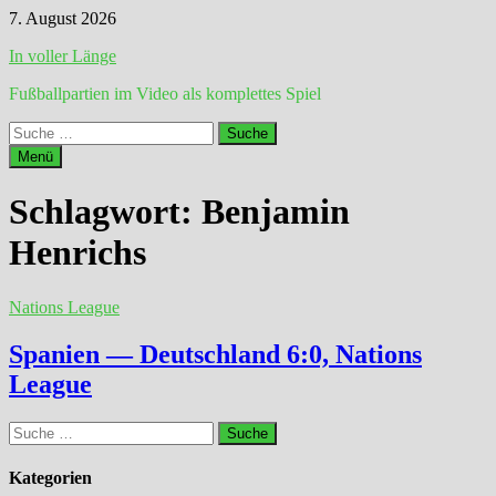
Zum
7. August 2026
Inhalt
In voller Länge
springen
Fußballpartien im Video als komplettes Spiel
Suche
nach:
Menü
Schlagwort:
Benjamin
Henrichs
Nations League
Spanien — Deutschland 6:0, Nations
League
Suche
nach:
Kategorien