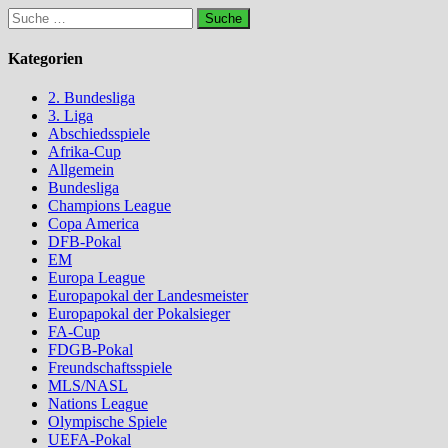
Suche
nach:
Kategorien
2. Bundesliga
3. Liga
Abschiedsspiele
Afrika-Cup
Allgemein
Bundesliga
Champions League
Copa America
DFB-Pokal
EM
Europa League
Europapokal der Landesmeister
Europapokal der Pokalsieger
FA-Cup
FDGB-Pokal
Freundschaftsspiele
MLS/NASL
Nations League
Olympische Spiele
UEFA-Pokal