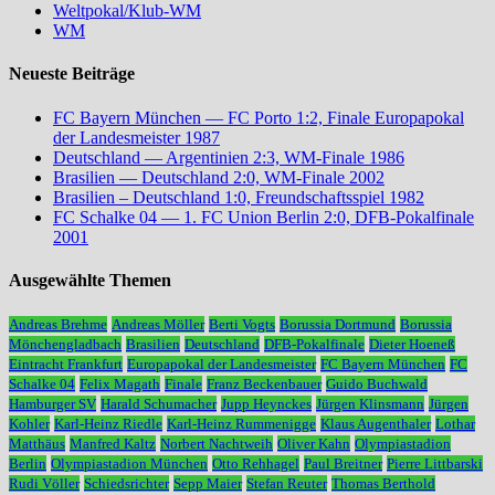
Weltpokal/Klub-WM
WM
Neueste Beiträge
FC Bayern München — FC Porto 1:2, Finale Europapokal
der Landesmeister 1987
Deutschland — Argentinien 2:3, WM-Finale 1986
Brasilien — Deutschland 2:0, WM-Finale 2002
Brasilien – Deutschland 1:0, Freundschaftsspiel 1982
FC Schalke 04 — 1. FC Union Berlin 2:0, DFB-Pokalfinale
2001
Ausgewählte Themen
Andreas Brehme
Andreas Möller
Berti Vogts
Borussia Dortmund
Borussia
Mönchengladbach
Brasilien
Deutschland
DFB-Pokalfinale
Dieter Hoeneß
Eintracht Frankfurt
Europapokal der Landesmeister
FC Bayern München
FC
Schalke 04
Felix Magath
Finale
Franz Beckenbauer
Guido Buchwald
Hamburger SV
Harald Schumacher
Jupp Heynckes
Jürgen Klinsmann
Jürgen
Kohler
Karl-Heinz Riedle
Karl-Heinz Rummenigge
Klaus Augenthaler
Lothar
Matthäus
Manfred Kaltz
Norbert Nachtweih
Oliver Kahn
Olympiastadion
Berlin
Olympiastadion München
Otto Rehhagel
Paul Breitner
Pierre Littbarski
Rudi Völler
Schiedsrichter
Sepp Maier
Stefan Reuter
Thomas Berthold