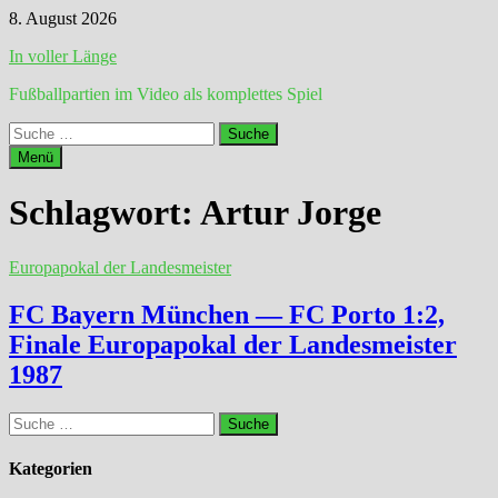
Zum
8. August 2026
Inhalt
In voller Länge
springen
Fußballpartien im Video als komplettes Spiel
Suche
nach:
Menü
Schlagwort:
Artur Jorge
Europapokal der Landesmeister
FC Bayern München — FC Porto 1:2,
Finale Europapokal der Landesmeister
1987
Suche
nach:
Kategorien