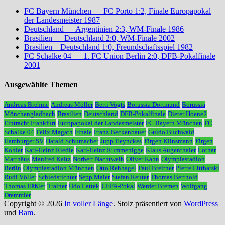
FC Bayern München — FC Porto 1:2, Finale Europapokal
der Landesmeister 1987
Deutschland — Argentinien 2:3, WM-Finale 1986
Brasilien — Deutschland 2:0, WM-Finale 2002
Brasilien – Deutschland 1:0, Freundschaftsspiel 1982
FC Schalke 04 — 1. FC Union Berlin 2:0, DFB-Pokalfinale
2001
Ausgewählte Themen
Andreas Brehme
Andreas Möller
Berti Vogts
Borussia Dortmund
Borussia
Mönchengladbach
Brasilien
Deutschland
DFB-Pokalfinale
Dieter Hoeneß
Eintracht Frankfurt
Europapokal der Landesmeister
FC Bayern München
FC
Schalke 04
Felix Magath
Finale
Franz Beckenbauer
Guido Buchwald
Hamburger SV
Harald Schumacher
Jupp Heynckes
Jürgen Klinsmann
Jürgen
Kohler
Karl-Heinz Riedle
Karl-Heinz Rummenigge
Klaus Augenthaler
Lothar
Matthäus
Manfred Kaltz
Norbert Nachtweih
Oliver Kahn
Olympiastadion
Berlin
Olympiastadion München
Otto Rehhagel
Paul Breitner
Pierre Littbarski
Rudi Völler
Schiedsrichter
Sepp Maier
Stefan Reuter
Thomas Berthold
Thomas Häßler
Trainer
Udo Lattek
UEFA-Pokal
Werder Bremen
Wolfgang
Dremmler
Copyright © 2026
In voller Länge
. Stolz präsentiert von
WordPress
und
Bam
.