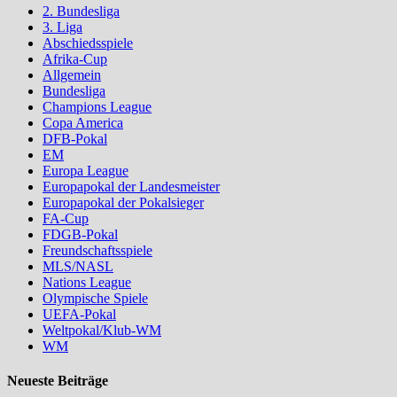
2. Bundesliga
3. Liga
Abschiedsspiele
Afrika-Cup
Allgemein
Bundesliga
Champions League
Copa America
DFB-Pokal
EM
Europa League
Europapokal der Landesmeister
Europapokal der Pokalsieger
FA-Cup
FDGB-Pokal
Freundschaftsspiele
MLS/NASL
Nations League
Olympische Spiele
UEFA-Pokal
Weltpokal/Klub-WM
WM
Neueste Beiträge