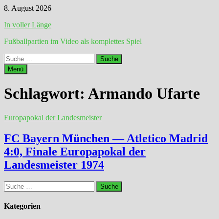
Zum
8. August 2026
Inhalt
In voller Länge
springen
Fußballpartien im Video als komplettes Spiel
Suche
nach:
Menü
Schlagwort:
Armando Ufarte
Europapokal der Landesmeister
FC Bayern München — Atletico Madrid
4:0, Finale Europapokal der
Landesmeister 1974
Suche
nach:
Kategorien