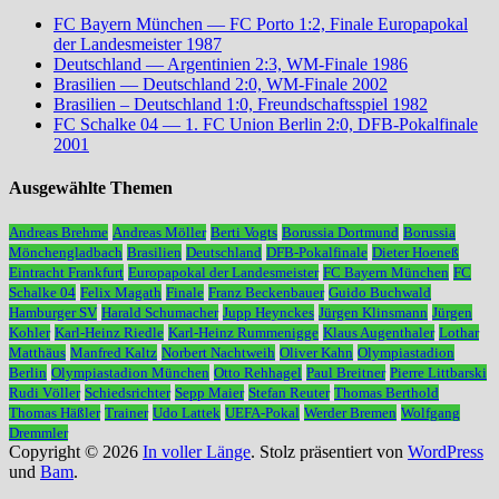
FC Bayern München — FC Porto 1:2, Finale Europapokal
der Landesmeister 1987
Deutschland — Argentinien 2:3, WM-Finale 1986
Brasilien — Deutschland 2:0, WM-Finale 2002
Brasilien – Deutschland 1:0, Freundschaftsspiel 1982
FC Schalke 04 — 1. FC Union Berlin 2:0, DFB-Pokalfinale
2001
Ausgewählte Themen
Andreas Brehme
Andreas Möller
Berti Vogts
Borussia Dortmund
Borussia
Mönchengladbach
Brasilien
Deutschland
DFB-Pokalfinale
Dieter Hoeneß
Eintracht Frankfurt
Europapokal der Landesmeister
FC Bayern München
FC
Schalke 04
Felix Magath
Finale
Franz Beckenbauer
Guido Buchwald
Hamburger SV
Harald Schumacher
Jupp Heynckes
Jürgen Klinsmann
Jürgen
Kohler
Karl-Heinz Riedle
Karl-Heinz Rummenigge
Klaus Augenthaler
Lothar
Matthäus
Manfred Kaltz
Norbert Nachtweih
Oliver Kahn
Olympiastadion
Berlin
Olympiastadion München
Otto Rehhagel
Paul Breitner
Pierre Littbarski
Rudi Völler
Schiedsrichter
Sepp Maier
Stefan Reuter
Thomas Berthold
Thomas Häßler
Trainer
Udo Lattek
UEFA-Pokal
Werder Bremen
Wolfgang
Dremmler
Copyright © 2026
In voller Länge
. Stolz präsentiert von
WordPress
und
Bam
.