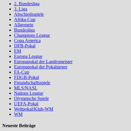
2. Bundesliga
3. Liga
Abschiedsspiele
Afrika-Cup
Allgemein
Bundesliga
Champions League
Copa America
DFB-Pokal
EM
Europa League
Europapokal der Landesmeister
Europapokal der Pokalsieger
FA-Cup
FDGB-Pokal
Freundschaftsspiele
MLS/NASL
Nations League
Olympische Spiele
UEFA-Pokal
Weltpokal/Klub-WM
WM
Neueste Beiträge