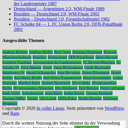
der Landesmeister 1987
Deutschland — Argentinien 2:3, WM-Finale 1986
Brasilien — Deutschland 2:0, WM-Finale 2002
Brasilien – Deutschland 1:0, Freundschaftsspiel 1982
FC Schalke 04 — 1. FC Union Berlin 2:0, DFB-Pokalfinale
2001
Ausgewählte Themen
Andreas Brehme
Andreas Möller
Berti Vogts
Borussia Dortmund
Borussia
Mönchengladbach
Brasilien
Deutschland
DFB-Pokalfinale
Dieter Hoeneß
Eintracht Frankfurt
Europapokal der Landesmeister
FC Bayern München
FC
Schalke 04
Felix Magath
Finale
Franz Beckenbauer
Guido Buchwald
Hamburger SV
Harald Schumacher
Jupp Heynckes
Jürgen Klinsmann
Jürgen
Kohler
Karl-Heinz Riedle
Karl-Heinz Rummenigge
Klaus Augenthaler
Lothar
Matthäus
Manfred Kaltz
Norbert Nachtweih
Oliver Kahn
Olympiastadion
Berlin
Olympiastadion München
Otto Rehhagel
Paul Breitner
Pierre Littbarski
Rudi Völler
Schiedsrichter
Sepp Maier
Stefan Reuter
Thomas Berthold
Thomas Häßler
Trainer
Udo Lattek
UEFA-Pokal
Werder Bremen
Wolfgang
Dremmler
Copyright © 2026
In voller Länge
. Stolz präsentiert von
WordPress
und
Bam
.
Durch die weitere Nutzung der Seite stimmst du der Verwendung