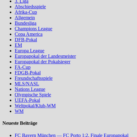
3. Liga
Abschiedsspiele
Afrika-Cup
Allgemein
Bundesliga
Champions League
Copa America
DFB-Pokal
EM
Europa League
Europapokal der Landesmeister
Europapokal der Pokalsieger
FA-Cup
FDGB-Pokal
Freundschaftsspiele
MLS/NASL
Nations League
Olympische Spiele
UEFA-Pokal
Weltpokal/Klub-WM
WM
Neueste Beiträge
FC Bayern München — FC Porto 1:2, Finale Europapokal