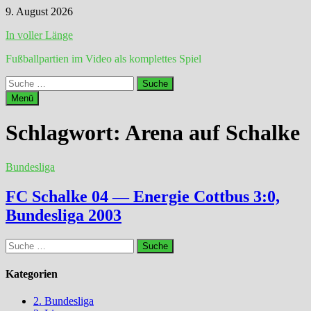
Zum
9. August 2026
Inhalt
In voller Länge
springen
Fußballpartien im Video als komplettes Spiel
Suche
nach:
Menü
Schlagwort:
Arena auf Schalke
Bundesliga
FC Schalke 04 — Energie Cottbus 3:0,
Bundesliga 2003
Suche
nach:
Kategorien
2. Bundesliga