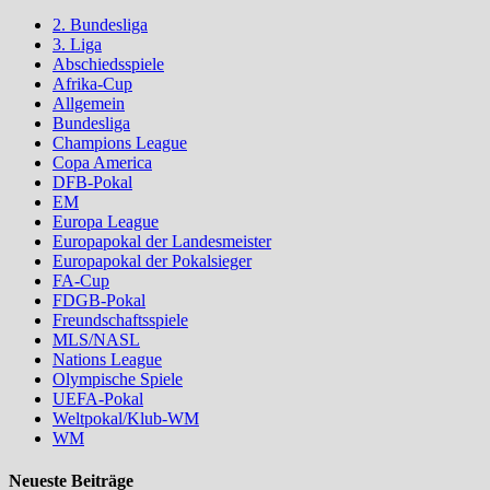
2. Bundesliga
3. Liga
Abschiedsspiele
Afrika-Cup
Allgemein
Bundesliga
Champions League
Copa America
DFB-Pokal
EM
Europa League
Europapokal der Landesmeister
Europapokal der Pokalsieger
FA-Cup
FDGB-Pokal
Freundschaftsspiele
MLS/NASL
Nations League
Olympische Spiele
UEFA-Pokal
Weltpokal/Klub-WM
WM
Neueste Beiträge