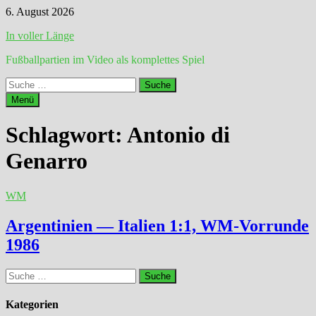
Zum
6. August 2026
Inhalt
In voller Länge
springen
Fußballpartien im Video als komplettes Spiel
Suche
nach:
Menü
Schlagwort:
Antonio di
Genarro
WM
Argentinien — Italien 1:1, WM-Vorrunde
1986
Suche
nach:
Kategorien