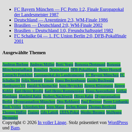
FC Bayern München — FC Porto 1:2, Finale Europapokal
der Landesmeister 1987
Deutschland — Argentinien 2:3, WM-Finale 1986
Brasilien — Deutschland 2:0, WM-Finale 2002
Brasilien – Deutschland 1:0, Freundschaftsspiel 1982
FC Schalke 04 — 1. FC Union Berlin 2:0, DFB-Pokalfinale
2001
Ausgewählte Themen
Andreas Brehme
Andreas Möller
Berti Vogts
Borussia Dortmund
Borussia
Mönchengladbach
Brasilien
Deutschland
DFB-Pokalfinale
Dieter Hoeneß
Eintracht Frankfurt
Europapokal der Landesmeister
FC Bayern München
FC
Schalke 04
Felix Magath
Finale
Franz Beckenbauer
Guido Buchwald
Hamburger SV
Harald Schumacher
Jupp Heynckes
Jürgen Klinsmann
Jürgen
Kohler
Karl-Heinz Riedle
Karl-Heinz Rummenigge
Klaus Augenthaler
Lothar
Matthäus
Manfred Kaltz
Norbert Nachtweih
Oliver Kahn
Olympiastadion
Berlin
Olympiastadion München
Otto Rehhagel
Paul Breitner
Pierre Littbarski
Rudi Völler
Schiedsrichter
Sepp Maier
Stefan Reuter
Thomas Berthold
Thomas Häßler
Trainer
Udo Lattek
UEFA-Pokal
Werder Bremen
Wolfgang
Dremmler
Copyright © 2026
In voller Länge
. Stolz präsentiert von
WordPress
und
Bam
.