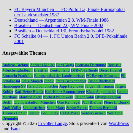
FC Bayern München — FC Porto 1:2, Finale Europapokal
der Landesmeister 1987
Deutschland — Argentinien 2:3, WM-Finale 1986
Brasilien — Deutschland 2:0, WM-Finale 2002
Brasilien – Deutschland 1:0, Freundschaftsspiel 1982
FC Schalke 04 — 1. FC Union Berlin 2:0, DFB-Pokalfinale
2001
Ausgewählte Themen
Andreas Brehme
Andreas Möller
Berti Vogts
Borussia Dortmund
Borussia
Mönchengladbach
Brasilien
Deutschland
DFB-Pokalfinale
Dieter Hoeneß
Eintracht Frankfurt
Europapokal der Landesmeister
FC Bayern München
FC
Schalke 04
Felix Magath
Finale
Franz Beckenbauer
Guido Buchwald
Hamburger SV
Harald Schumacher
Jupp Heynckes
Jürgen Klinsmann
Jürgen
Kohler
Karl-Heinz Riedle
Karl-Heinz Rummenigge
Klaus Augenthaler
Lothar
Matthäus
Manfred Kaltz
Norbert Nachtweih
Oliver Kahn
Olympiastadion
Berlin
Olympiastadion München
Otto Rehhagel
Paul Breitner
Pierre Littbarski
Rudi Völler
Schiedsrichter
Sepp Maier
Stefan Reuter
Thomas Berthold
Thomas Häßler
Trainer
Udo Lattek
UEFA-Pokal
Werder Bremen
Wolfgang
Dremmler
Copyright © 2026
In voller Länge
. Stolz präsentiert von
WordPress
und
Bam
.