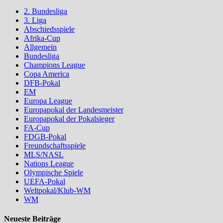
2. Bundesliga
3. Liga
Abschiedsspiele
Afrika-Cup
Allgemein
Bundesliga
Champions League
Copa America
DFB-Pokal
EM
Europa League
Europapokal der Landesmeister
Europapokal der Pokalsieger
FA-Cup
FDGB-Pokal
Freundschaftsspiele
MLS/NASL
Nations League
Olympische Spiele
UEFA-Pokal
Weltpokal/Klub-WM
WM
Neueste Beiträge