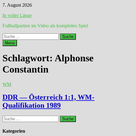
Zum
7. August 2026
Inhalt
In voller Länge
springen
Fußballpartien im Video als komplettes Spiel
Suche
nach:
Menü
Schlagwort:
Alphonse
Constantin
WM
DDR — Österreich 1:1, WM-
Qualifikation 1989
Suche
nach:
Kategorien