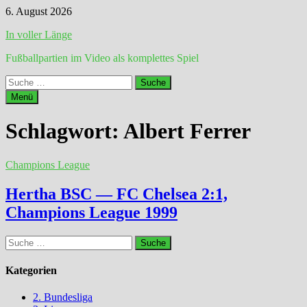
Zum
6. August 2026
Inhalt
In voller Länge
springen
Fußballpartien im Video als komplettes Spiel
Suche
nach:
Menü
Schlagwort:
Albert Ferrer
Champions League
Hertha BSC — FC Chelsea 2:1,
Champions League 1999
Suche
nach:
Kategorien
2. Bundesliga