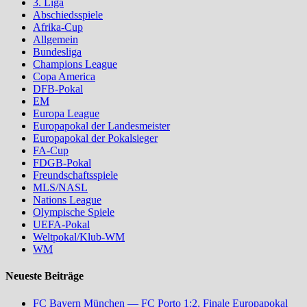
3. Liga
Abschiedsspiele
Afrika-Cup
Allgemein
Bundesliga
Champions League
Copa America
DFB-Pokal
EM
Europa League
Europapokal der Landesmeister
Europapokal der Pokalsieger
FA-Cup
FDGB-Pokal
Freundschaftsspiele
MLS/NASL
Nations League
Olympische Spiele
UEFA-Pokal
Weltpokal/Klub-WM
WM
Neueste Beiträge
FC Bayern München — FC Porto 1:2, Finale Europapokal