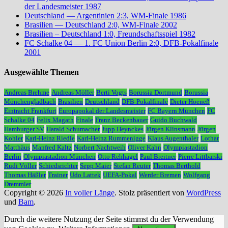
der Landesmeister 1987
Deutschland — Argentinien 2:3, WM-Finale 1986
Brasilien — Deutschland 2:0, WM-Finale 2002
Brasilien – Deutschland 1:0, Freundschaftsspiel 1982
FC Schalke 04 — 1. FC Union Berlin 2:0, DFB-Pokalfinale
2001
Ausgewählte Themen
Andreas Brehme
Andreas Möller
Berti Vogts
Borussia Dortmund
Borussia
Mönchengladbach
Brasilien
Deutschland
DFB-Pokalfinale
Dieter Hoeneß
Eintracht Frankfurt
Europapokal der Landesmeister
FC Bayern München
FC
Schalke 04
Felix Magath
Finale
Franz Beckenbauer
Guido Buchwald
Hamburger SV
Harald Schumacher
Jupp Heynckes
Jürgen Klinsmann
Jürgen
Kohler
Karl-Heinz Riedle
Karl-Heinz Rummenigge
Klaus Augenthaler
Lothar
Matthäus
Manfred Kaltz
Norbert Nachtweih
Oliver Kahn
Olympiastadion
Berlin
Olympiastadion München
Otto Rehhagel
Paul Breitner
Pierre Littbarski
Rudi Völler
Schiedsrichter
Sepp Maier
Stefan Reuter
Thomas Berthold
Thomas Häßler
Trainer
Udo Lattek
UEFA-Pokal
Werder Bremen
Wolfgang
Dremmler
Copyright © 2026
In voller Länge
. Stolz präsentiert von
WordPress
und
Bam
.
Durch die weitere Nutzung der Seite stimmst du der Verwendung