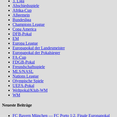
3. Liga
Abschiedsspiele
Afrika-Cup
Allgemein
Bundesliga
Champions League
Copa America
DFB-Pokal
EM
Europa League
Europapokal der Landesmeister
Europapokal der Pokalsieger
FA-Cup
FDGB-Pokal
Freundschaftsspiele
MLS/NASL
Nations League
Olympische Spiele
UEFA-Pokal
Weltpokal/Klub-WM
WM
Neueste Beiträge
FC Bayern München — FC Porto 1:2, Finale Europapokal