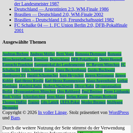
der Landesmeister 1987
Deutschland — Argentinien 2:3, WM-Finale 1986
Brasilien — Deutschland 2:0, WM-Finale 2002
Brasilien – Deutschland 1:0, Freundschaftsspiel 1982
FC Schalke 04 — 1. FC Union Berlin 2:0, DFB-Pokalfinale
2001
Ausgewählte Themen
Andreas Brehme
Andreas Möller
Berti Vogts
Borussia Dortmund
Borussia
Mönchengladbach
Brasilien
Deutschland
DFB-Pokalfinale
Dieter Hoeneß
Eintracht Frankfurt
Europapokal der Landesmeister
FC Bayern München
FC
Schalke 04
Felix Magath
Finale
Franz Beckenbauer
Guido Buchwald
Hamburger SV
Harald Schumacher
Jupp Heynckes
Jürgen Klinsmann
Jürgen
Kohler
Karl-Heinz Riedle
Karl-Heinz Rummenigge
Klaus Augenthaler
Lothar
Matthäus
Manfred Kaltz
Norbert Nachtweih
Oliver Kahn
Olympiastadion
Berlin
Olympiastadion München
Otto Rehhagel
Paul Breitner
Pierre Littbarski
Rudi Völler
Schiedsrichter
Sepp Maier
Stefan Reuter
Thomas Berthold
Thomas Häßler
Trainer
Udo Lattek
UEFA-Pokal
Werder Bremen
Wolfgang
Dremmler
Copyright © 2026
In voller Länge
. Stolz präsentiert von
WordPress
und
Bam
.
Durch die weitere Nutzung der Seite stimmst du der Verwendung