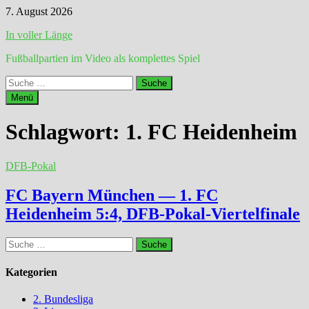
Zum
7. August 2026
Inhalt
In voller Länge
springen
Fußballpartien im Video als komplettes Spiel
Suche
nach:
Menü
Schlagwort:
1. FC Heidenheim
DFB-Pokal
FC Bayern München — 1. FC
Heidenheim 5:4, DFB-Pokal-Viertelfinale
Suche
nach:
Kategorien
2. Bundesliga