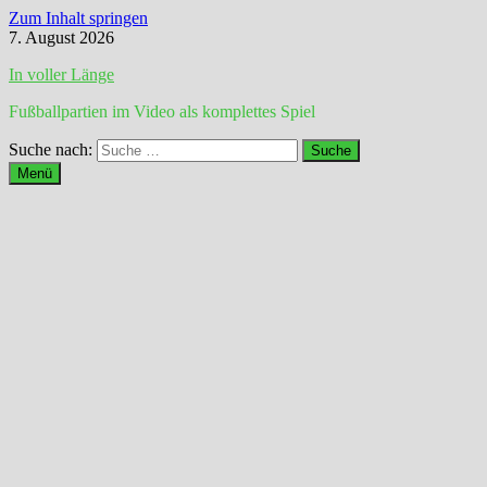
Zum Inhalt springen
7. August 2026
In voller Länge
Fußballpartien im Video als komplettes Spiel
Suche nach:
Menü