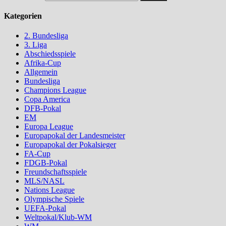
Kategorien
2. Bundesliga
3. Liga
Abschiedsspiele
Afrika-Cup
Allgemein
Bundesliga
Champions League
Copa America
DFB-Pokal
EM
Europa League
Europapokal der Landesmeister
Europapokal der Pokalsieger
FA-Cup
FDGB-Pokal
Freundschaftsspiele
MLS/NASL
Nations League
Olympische Spiele
UEFA-Pokal
Weltpokal/Klub-WM