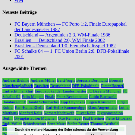
WM
Neueste Beiträge
FC Bayern München — FC Porto 1:2, Finale Europapokal
der Landesmeister 1987
Deutschland — Argentinien 2:3, WM-Finale 1986
Brasilien — Deutschland 2:0, WM-Finale 2002
Brasilien – Deutschland 1:0, Freundschaftsspiel 1982
FC Schalke 04 — 1. FC Union Berlin 2:0, DFB-Pokalfinale
2001
Ausgewählte Themen
Andreas Brehme
Andreas Möller
Berti Vogts
Borussia Dortmund
Borussia
Mönchengladbach
Brasilien
Deutschland
DFB-Pokalfinale
Dieter Hoeneß
Eintracht Frankfurt
Europapokal der Landesmeister
FC Bayern München
FC
Schalke 04
Felix Magath
Finale
Franz Beckenbauer
Guido Buchwald
Hamburger SV
Harald Schumacher
Jupp Heynckes
Jürgen Klinsmann
Jürgen
Kohler
Karl-Heinz Riedle
Karl-Heinz Rummenigge
Klaus Augenthaler
Lothar
Matthäus
Manfred Kaltz
Norbert Nachtweih
Oliver Kahn
Olympiastadion
Berlin
Olympiastadion München
Otto Rehhagel
Paul Breitner
Pierre Littbarski
Rudi Völler
Schiedsrichter
Sepp Maier
Stefan Reuter
Thomas Berthold
Thomas Häßler
Trainer
Udo Lattek
UEFA-Pokal
Werder Bremen
Wolfgang
Durch die weitere Nutzung der Seite stimmst du der Verwendung
Dremmler